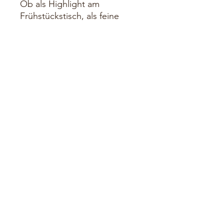
Ob als Highlight am
Frühstückstisch, als feine
Begleitung zu Desserts, auf
frischem Gebäck oder als
besondere Zutat in der
gehobenen Küche – diese
Marmelade bringt Eleganz
und Lebensfreude ins Glas.
Besonderheiten:
Sonnengereifte Erdbeeren
aus ausgewählten
Anbaugebieten
Verfeinert mit echter Vanille
Mit edlem Prosecco
abgerundet
Handwerklich hergestellt in
der Steiermark
Vielseitig einsetzbar für