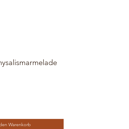
ysalismarmelade
 den Warenkorb