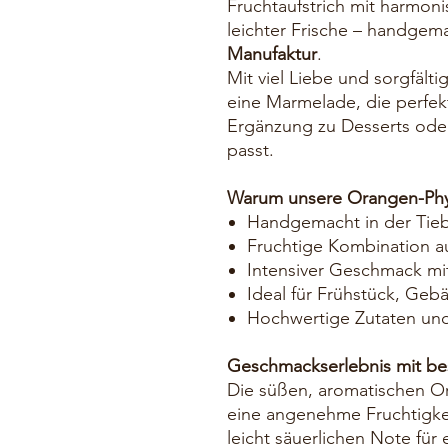
Fruchtaufstrich mit harmoni
leichter Frische – handgem
Manufaktur
.
Mit viel Liebe und sorgfält
eine Marmelade, die perfek
Ergänzung zu Desserts oder 
passt.
Warum unsere Orangen-Phy
Handgemacht in der Tieb
Fruchtige Kombination a
Intensiver Geschmack mit
Ideal für Frühstück, Geb
Hochwertige Zutaten un
Geschmackserlebnis mit b
Die süßen, aromatischen O
eine angenehme Fruchtigkeit
leicht säuerlichen Note für 