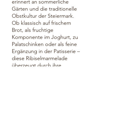
erinnert an sommerliche
Gärten und die traditionelle
Obstkultur der Steiermark.
Ob klassisch auf frischem
Brot, als fruchtige
Komponente im Joghurt, zu
Palatschinken oder als feine
Ergänzung in der Patisserie –
diese Ribiselmarmelade
überzeugt durch ihre
Vielseitigkeit und ihren
authentischen Geschmack.
Besonderheiten:
Hergestellt aus
sonnengereiften Ribiseln
(Johannisbeeren)
Fein-säuerlich und fruchtig
im Geschmack